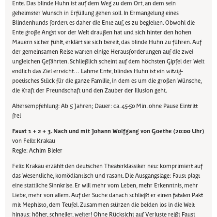
Ente. Das blinde Huhn ist auf dem Weg zu dem Ort, an dem sein
geheimster Wunsch in Erfüllung gehen soll. In Ermangelung eines
Blindenhunds fordert es daher die Ente auf, es zu begleiten. Obwohl die
Ente große Angst vor der Welt draußen hat und sich hinter den hohen
Mauern sicher fühlt, erklärt sie sich bereit, das blinde Huhn zu führen. Auf
der gemeinsamen Reise warten einige Herausforderungen auf die zwei
ungleichen Gefährten. Schließlich scheint auf dem höchsten Gipfel der Welt
endlich das Ziel erreicht… Lahme Ente, blindes Huhn ist ein witzig-
poetisches Stück für die ganze Familie, in dem es um die großen Wünsche,
die Kraft der Freundschaft und den Zauber der Illusion geht.
Altersempfehlung: Ab 5 Jahren; Dauer: ca. 45-50 Min. ohne Pause Eintritt
frei
Faust 1 + 2 + 3. Nach und mit Johann Wolfgang von Goethe (20:00 Uhr)
von Felix Krakau
Regie: Achim Bieler
Felix Krakau erzählt den deutschen Theaterklassiker neu: komprimiert auf
das Wesentliche, komödiantisch und rasant. Die Ausgangslage: Faust plagt
eine stattliche Sinnkrise. Er will mehr vom Leben, mehr Erkenntnis, mehr
Liebe, mehr von allem. Auf der Suche danach schließt er einen fatalen Pakt
mit Mephisto, dem Teufel. Zusammen stürzen die beiden los in die Welt
hinaus: höher, schneller, weiter! Ohne Rücksicht auf Verluste reißt Faust