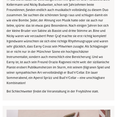
Kellermann und Nicky Budweiser, schon seit Jahrzehnten beste
Freundinnen, fanden endlich auch musikalisch vollständig zu diesem Duo
zusammen. Sie suchten die schönsten Songs raus und schlugen damit ein
wie eine Bombe. Jeder, der Ahnung von Musik hatte oder sie auch nur
liebte, spürte: das ist etwas ganz Besonderes. Nach einigen Jahren bot sich
der kleine Bruder von Sabine als Bassist und dritte Stimme an. Bine und
Nicky waren wie verzaubert! Peter Graf machte sie erst richtig komplett!
Irgendwann wünschten sie sich eine richtige Rhythmusgruppe und waren
sehr glücklich, dass Earny Covax sein Mitwirken zusagte. Als Schlagzeuger
ist er nicht nur in der Münchner Szene ein hochgeschätzter
Instrumentalist, sondern auch menschlich eine Bereicherung. Und wo
Earny ist, ist auch sein Freund Orazio Ragonesi nicht weit: der sizilianische
Pianist erobert Publikumsherzen im Sturm, mit seinem filigranen Spiel und
seiner sympathischen Art vervollständigt er Bud’n’Cellar. Ein lauer
Sommerabend, ein Aperol Sprizz und Bud’n’Cellar – eine unschlagbare
Kombination!
Bei Schlechtwetter findet die Veranstaltung in der Freybühne statt.