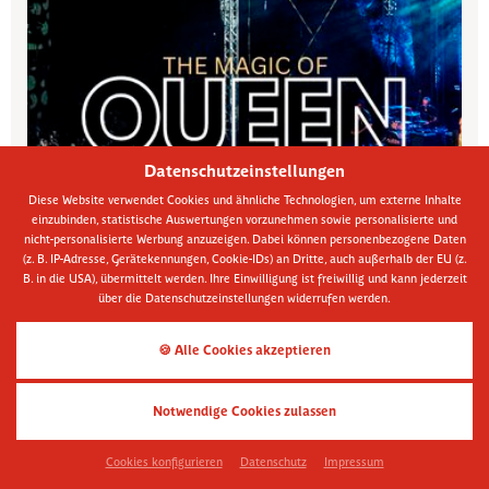
Datenschutzeinstellungen
Diese Website verwendet Cookies und ähnliche Technologien, um externe Inhalte
einzubinden, statistische Auswertungen vorzunehmen sowie personalisierte und
AMTLICHE
nicht-personalisierte Werbung anzuzeigen. Dabei können personenbezogene Daten
BEKANNTMACHUNGEN
(z. B. IP-Adresse, Gerätekennungen, Cookie-IDs) an Dritte, auch außerhalb der EU (z.
B. in die USA), übermittelt werden. Ihre Einwilligung ist freiwillig und kann jederzeit
über die Datenschutzeinstellungen widerrufen werden.
🍪 Alle Cookies akzeptieren
The Magic of Queen
16.10.2026 (Fr)
20:00 Uhr
Notwendige Cookies zulassen
Kurhaus Freyung
THE MAGIC OF QUEEN
Cookies konfigurieren
Datenschutz
Impressum