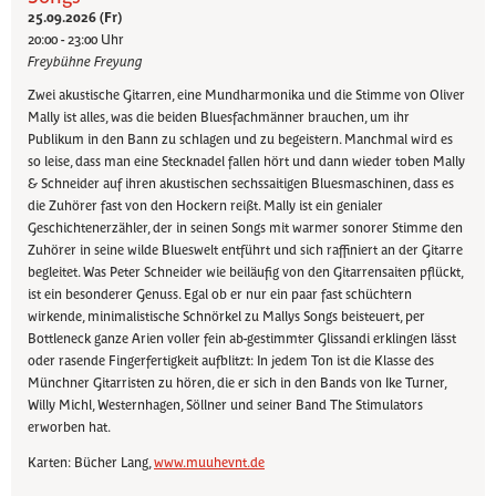
25.09.2026 (Fr)
20:00 - 23:00 Uhr
Freybühne Freyung
Zwei akustische Gitarren, eine Mundharmonika und die Stimme von Oliver
Mally ist alles, was die beiden Bluesfachmänner brauchen, um ihr
Publikum in den Bann zu schlagen und zu begeistern. Manchmal wird es
so leise, dass man eine Stecknadel fallen hört und dann wieder toben Mally
& Schneider auf ihren akustischen sechssaitigen Bluesmaschinen, dass es
die Zuhörer fast von den Hockern reißt. Mally ist ein genialer
Geschichtenerzähler, der in seinen Songs mit warmer sonorer Stimme den
Zuhörer in seine wilde Blueswelt entführt und sich raffiniert an der Gitarre
begleitet. Was Peter Schneider wie beiläufig von den Gitarrensaiten pflückt,
ist ein besonderer Genuss. Egal ob er nur ein paar fast schüchtern
wirkende, minimalistische Schnörkel zu Mallys Songs beisteuert, per
Bottleneck ganze Arien voller fein ab-gestimmter Glissandi erklingen lässt
oder rasende Fingerfertigkeit aufblitzt: In jedem Ton ist die Klasse des
Münchner Gitarristen zu hören, die er sich in den Bands von Ike Turner,
Willy Michl, Westernhagen, Söllner und seiner Band The Stimulators
erworben hat.
Karten: Bücher Lang,
www.muuhevnt.de