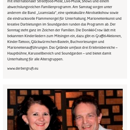
mit internationaler Streetfood-Meile, Live-Musik, Shows und einem
abwechslungsreichen Familienprogramm. Am Samstag sorgen unter
anderem die Band „Loamsiada“, eine spektakuläre Akrobatikshow sowie
die eindrucksvolle Flammenorgel für Unterhaltung. Marionettenkunst und
kreative Darbietungen im Soundgarden runden das Programm ab. Der
Sonntag steht ganz im Zeichen der Familien. Die Donikkl-Crew lädt mit
bekannten Kinderliedern zum Mitsingen ein, dazu gibt es Graffiti-Aktionen,
Kinder-Tattoos, Glückwürmchen-Basteln, Buchvorlesungen und
Marionettenaufführungen. Das Gelände umfasst drei Erlebnisbereiche –
Hauptbühne, Karussellbereich und Soundgarden – und bietet damit
Unterhaltung für alle Altersgruppen.
www.derbergruft.eu