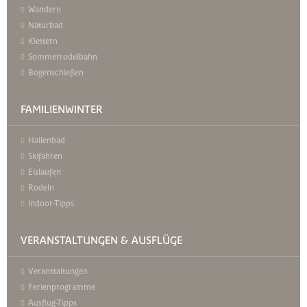
Wandern
Naturbad
Klettern
Sommerrodelbahn
Bogenschießen
FAMILIENWINTER
Hallenbad
Skifahren
Eislaufen
Rodeln
Indoor-Tipps
VERANSTALTUNGEN & AUSFLÜGE
Veranstaltungen
Ferienprogramme
Ausflug-Tipps