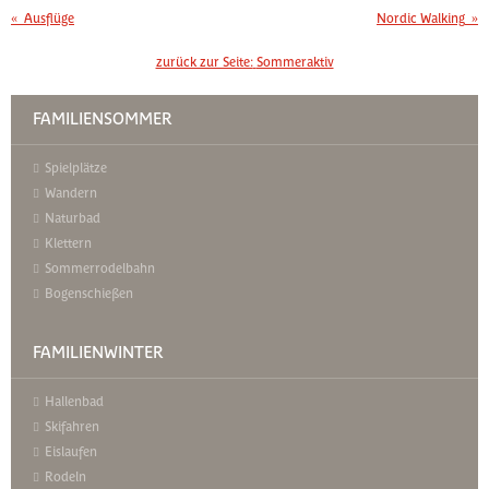
«
Ausflüge
Nordic Walking
»
zurück zur Seite:
Sommeraktiv
FAMILIENSOMMER
Spielplätze
Wandern
Naturbad
Klettern
Sommerrodelbahn
Bogenschießen
FAMILIENWINTER
Hallenbad
Skifahren
Eislaufen
Rodeln