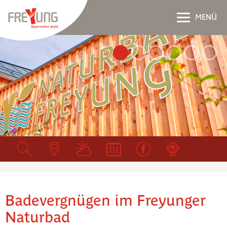
MENÜ
Badevergnügen im Freyunger
Naturbad