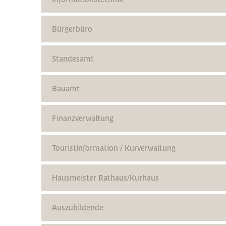
Bürgerbüro
Standesamt
Bauamt
Finanzverwaltung
Touristinformation / Kurverwaltung
Hausmeister Rathaus/Kurhaus
Auszubildende