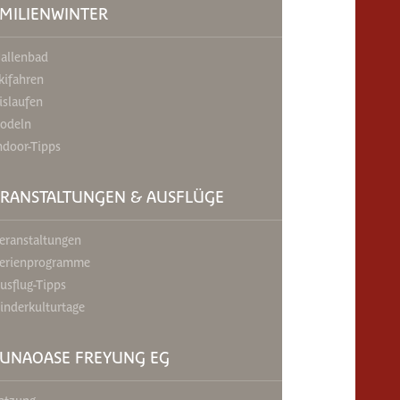
MILIENWINTER
allenbad
kifahren
islaufen
odeln
ndoor-Tipps
ERANSTALTUNGEN & AUSFLÜGE
eranstaltungen
erienprogramme
usflug-Tipps
inderkulturtage
AUNAOASE FREYUNG EG