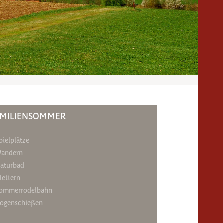
AMILIENSOMMER
pielplätze
andern
aturbad
lettern
ommerrodelbahn
ogenschießen