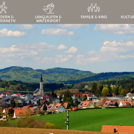
DERN &
LANGLAUFEN &
FAMILIE & KIND
KULTUR
ERAKTIV
WINTERSPORT