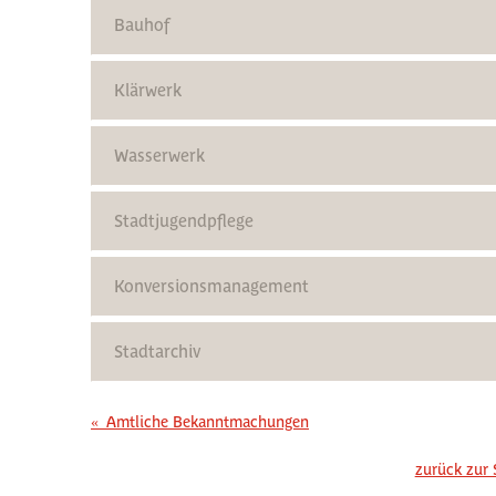
Bauhof
Klärwerk
Wasserwerk
Stadtjugendpflege
Konversionsmanagement
Stadtarchiv
«
Amtliche Bekanntmachungen
zurück zur 