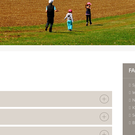
F
S
W
N
K
S
B