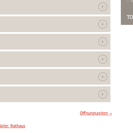
S
TO
Öffnungszeiten
»
Seite:
Rathaus