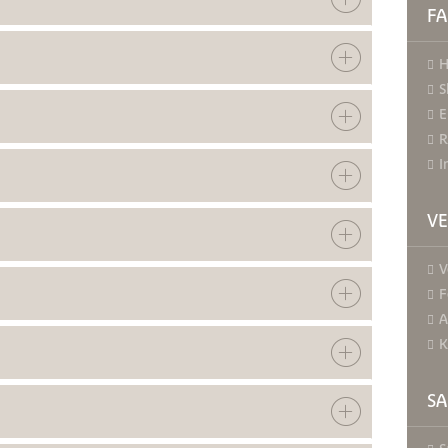
FA
H
S
E
R
I
V
V
F
A
K
S