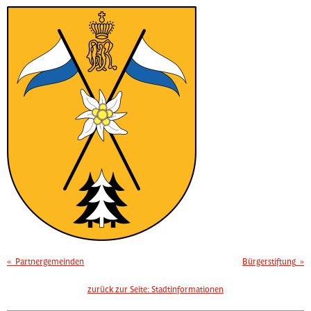
«
Partnergemeinden
Bürgerstiftung
»
zurück zur Seite:
Stadtinformationen