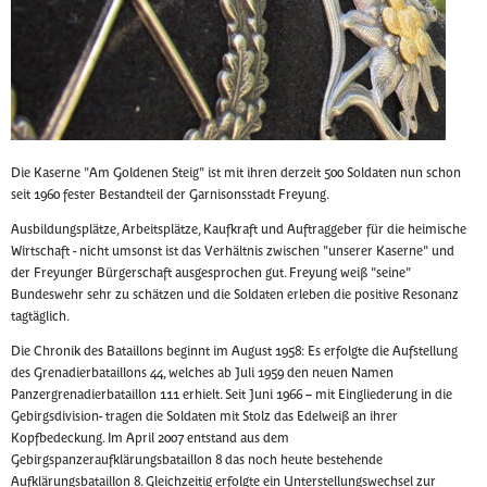
Die Kaserne "Am Goldenen Steig" ist mit ihren derzeit 500 Soldaten nun schon
seit 1960 fester Bestandteil der Garnisonsstadt Freyung.
Ausbildungsplätze, Arbeitsplätze, Kaufkraft und Auftraggeber für die heimische
Wirtschaft - nicht umsonst ist das Verhältnis zwischen "unserer Kaserne" und
der Freyunger Bürgerschaft ausgesprochen gut. Freyung weiß "seine"
Bundeswehr sehr zu schätzen und die Soldaten erleben die positive Resonanz
tagtäglich.
Die Chronik des Bataillons beginnt im August 1958: Es erfolgte die Aufstellung
des Grenadierbataillons 44, welches ab Juli 1959 den neuen Namen
Panzergrenadierbataillon 111 erhielt. Seit Juni 1966 – mit Eingliederung in die
Gebirgsdivision- tragen die Soldaten mit Stolz das Edelweiß an ihrer
Kopfbedeckung. Im April 2007 entstand aus dem
Gebirgspanzeraufklärungsbataillon 8 das noch heute bestehende
Aufklärungsbataillon 8. Gleichzeitig erfolgte ein Unterstellungswechsel zur