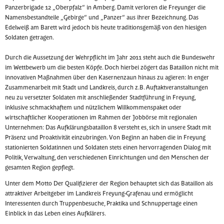
Panzerbrigade 12 „Oberpfalz“ in Amberg. Damit verloren die Freyunger die
Namensbestandteile „Gebirge“ und „Panzer“ aus ihrer Bezeichnung. Das
Edelweiß am Barett wird jedoch bis heute traditionsgemäß von den hiesigen
Soldaten getragen.
Durch die Aussetzung der Wehrpflicht im Jahr 2011 steht auch die Bundeswehr
im Wettbewerb um die besten Köpfe. Doch hierbei zögert das Bataillon nicht mit
innovativen Maßnahmen über den Kasernenzaun hinaus zu agieren: In enger
Zusammenarbeit mit Stadt und Landkreis, durch z.B. Auftaktveranstaltungen
neu zu versetzter Soldaten mit anschließender Stadtführung in Freyung,
inklusive schmackhaftem und nützlichem Willkommenspaket oder
wirtschaftlicher Kooperationen im Rahmen der Jobbörse mit regionalen
Unternehmen: Das Aufklärungsbataillon 8 versteht es, sich in unsere Stadt mit
Präsenz und Proaktivität einzubringen. Von Beginn an haben die in Freyung
stationierten Soldatinnen und Soldaten stets einen hervorragenden Dialog mit
Politik, Verwaltung, den verschiedenen Einrichtungen und den Menschen der
gesamten Region gepflegt.
Unter dem Motto Der Qualifizierer der Region behauptet sich das Bataillon als
attraktiver Arbeitgeber im Landkreis Freyung-Grafenau und ermöglicht
Interessenten durch Truppenbesuche, Praktika und Schnuppertage einen
Einblick in das Leben eines Aufklärers.