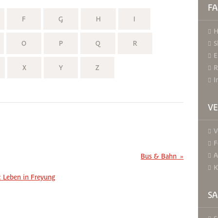
FA
F
G
H
I
H
O
P
Q
R
S
E
X
Y
Z
R
I
V
V
F
A
Bus & Bahn
»
K
:
Leben in Freyung
S