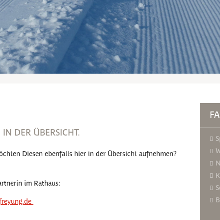
F
 IN DER ÜBERSICHT.
S
W
möchten Diesen ebenfalls hier in der Übersicht aufnehmen?
N
?
K
artnerin im Rathaus:
S
B
freyung.de