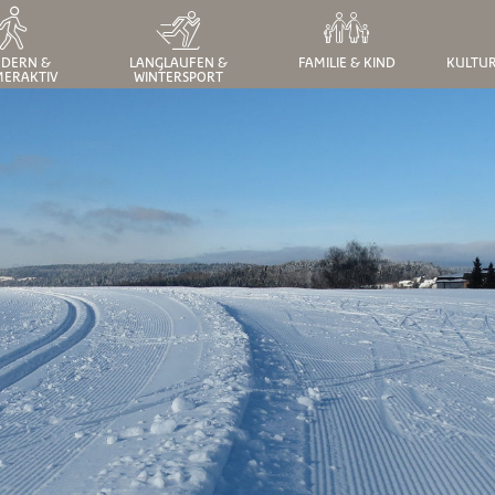
DERN &
LANGLAUFEN &
FAMILIE & KIND
KULTUR
ERAKTIV
WINTERSPORT