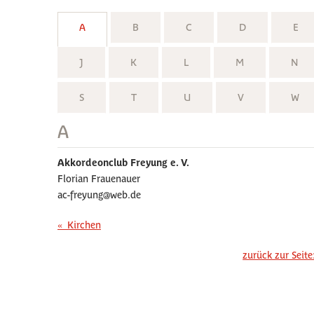
A
B
C
D
E
J
K
L
M
N
S
T
U
V
W
A
Akkordeonclub Freyung e. V.
Florian Frauenauer
ac-freyung@web.de
«
Kirchen
zurück zur Seite