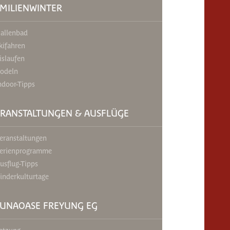
MILIENWINTER
allenbad
kifahren
islaufen
odeln
ndoor-Tipps
ERANSTALTUNGEN & AUSFLÜGE
eranstaltungen
erienprogramme
usflug-Tipps
inderkulturtage
AUNAOASE FREYUNG EG