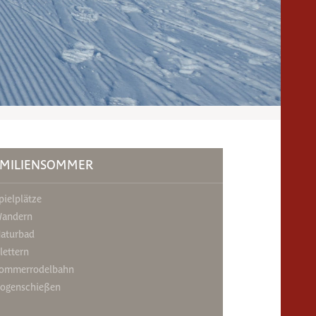
AMILIENSOMMER
pielplätze
andern
aturbad
lettern
ommerrodelbahn
ogenschießen