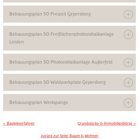
Bebauungsplan SO Freizeit Geyersberg
Bebauungsplan SO Freiflächenphotovoltaikanlage
Linden
Bebauungsplan SO Photovoltaikanlage Außerfeld
Bebauungsplan SO Waldparkplatz Geyersberg
Bebauungsplan Westspange
«
Bauleitverfahren
Grundstücks- & Immobilienbörse
»
zurück zur Seite:
Bauen & Wohnen