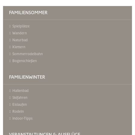
FAMILIENSOMMER
Spielplätze
Wandern
Naturbad
Klettern
Sommerrodelbahn
Bogenschießen
FAMILIENWINTER
Hallenbad
Skifahren
Eislaufen
Rodeln
Indoor-Tipps
VERANSTALTUNGEN & AUSFLÜGE