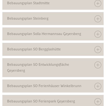
Bebauungsplan Stadtmitte
Bebauungsplan Steinberg
Bebauungsplan Solla Hermannsau Geyersberg
Bebauungsplan SO Bergglashütte
Bebauungsplan SO Entwicklungsfläche
Geyersberg
Bebauungsplan SO Ferienhäuser Winkelbrunn
Bebauungsplan SO Ferienpark Geyersberg