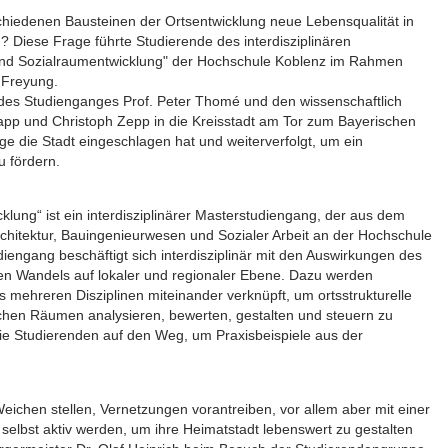
iedenen Bausteinen der Ortsentwicklung neue Lebensqualität in
Diese Frage führte Studierende des interdisziplinären
 und Sozialraumentwicklung" der Hochschule Koblenz im Rahmen
 Freyung.
 des Studienganges Prof. Peter Thomé und den wissenschaftlich
rapp und Christoph Zepp in die Kreisstadt am Tor zum Bayerischen
ge die Stadt eingeschlagen hat und weiterverfolgt, um ein
u fördern.
cklung“ ist ein interdisziplinärer Masterstudiengang, der aus dem
hitektur, Bauingenieurwesen und Sozialer Arbeit an der Hochschule
iengang beschäftigt sich interdisziplinär mit den Auswirkungen des
en Wandels auf lokaler und regionaler Ebene. Dazu werden
 mehreren Disziplinen miteinander verknüpft, um ortsstrukturelle
ichen Räumen analysieren, bewerten, gestalten und steuern zu
ie Studierenden auf den Weg, um Praxisbeispiele aus der
chen stellen, Vernetzungen vorantreiben, vor allem aber mit einer
selbst aktiv werden, um ihre Heimatstadt lebenswert zu gestalten