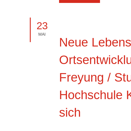
23
MAI
Neue Lebensq
Ortsentwickl
Freyung / St
Hochschule K
sich