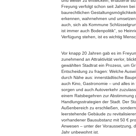
und weiter zu entwickeln, erläuterte 
Freyung verfolgt schon seit Jahren be
baurechtlichen Gestaltungsmöglichkeit
erkennen, wahrnehmen und umsetzen -
auch, sich als Kommune Schlüsselgrund
ist immer auch Bodenpolitik“, so Heinr
Verfügung stehen, ist es wichtig Mensc
Vor knapp 20 Jahren gab es im Freyung
zunehmend an Attraktivität verlor, blic
gewählten Stadtrat ein Prozess, um Gr
Entscheidung zu fragen: Welche Auswir
durch Nähe aus: innerstädtische Baupr
auch Kino, Gastronomie – und alles in 
sorgen und auch Autoverkehr zuzulass
einem Ratsbegehren zur Abstimmung ge
Handlungsstrategien der Stadt. Der St
Außenbereich zu erschließen, sondern
leerstehende Gebäude zu revitalisiere
vorhandener Bausubstanz mit 50 € pro
Anwesen – unter der Voraussetzung, d
Jahr unbewohnt ist.