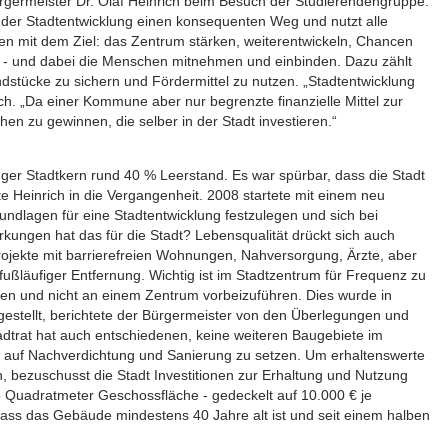
Bürgermeister Dr. Olaf Heinrich beim Besuch der Studierendengruppe.
i der Stadtentwicklung einen konsequenten Weg und nutzt alle
en mit dem Ziel: das Zentrum stärken, weiterentwickeln, Chancen
 und dabei die Menschen mitnehmen und einbinden. Dazu zählt
stücke zu sichern und Fördermittel zu nutzen. „Stadtentwicklung
ich. „Da einer Kommune aber nur begrenzte finanzielle Mittel zur
hen zu gewinnen, die selber in der Stadt investieren.“
er Stadtkern rund 40 % Leerstand. Es war spürbar, dass die Stadt
kte Heinrich in die Vergangenheit. 2008 startete mit einem neu
undlagen für eine Stadtentwicklung festzulegen und sich bei
kungen hat das für die Stadt? Lebensqualität drückt sich auch
ojekte mit barrierefreien Wohnungen, Nahversorgung, Ärzte, aber
fußläufiger Entfernung. Wichtig ist im Stadtzentrum für Frequenz zu
en und nicht an einem Zentrum vorbeizuführen. Dies wurde in
stellt, berichtete der Bürgermeister von den Überlegungen und
adtrat hat auch entschiedenen, keine weiteren Baugebiete im
 auf Nachverdichtung und Sanierung zu setzen. Um erhaltenswerte
n, bezuschusst die Stadt Investitionen zur Erhaltung und Nutzung
 Quadratmeter Geschossfläche - gedeckelt auf 10.000 € je
ass das Gebäude mindestens 40 Jahre alt ist und seit einem halben