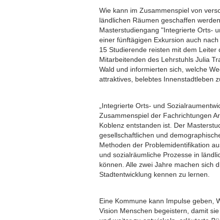
Wie kann im Zusammenspiel von versch
ländlichen Räumen geschaffen werden? 
Masterstudiengang "Integrierte Orts-
einer fünftägigen Exkursion auch nach
15 Studierende reisten mit dem Leiter
Mitarbeitenden des Lehrstuhls Julia T
Wald und informierten sich, welche We
attraktives, belebtes Innenstadtleben z
„Integrierte Orts- und Sozialraumentwi
Zusammenspiel der Fachrichtungen Arc
Koblenz entstanden ist. Der Masterstud
gesellschaftlichen und demographisch
Methoden der Problemidentifikation aus
und sozialräumliche Prozesse in ländl
können. Alle zwei Jahre machen sich d
Stadtentwicklung kennen zu lernen.
Eine Kommune kann Impulse geben, Wei
Vision Menschen begeistern, damit sie 