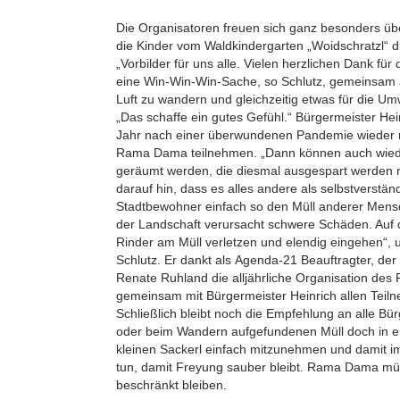
Die Organisatoren freuen sich ganz besonders übe
die Kinder vom Waldkindergarten „Woidschratzl“
„Vorbilder für uns alle. Vielen herzlichen Dank für
eine Win-Win-Win-Sache, so Schlutz, gemeinsam a
Luft zu wandern und gleichzeitig etwas für die Um
„Das schaffe ein gutes Gefühl.“ Bürgermeister He
Jahr nach einer überwundenen Pandemie wieder
Rama Dama teilnehmen. „Dann können auch wied
geräumt werden, die diesmal ausgespart werden mu
darauf hin, dass es alles andere als selbstverständl
Stadtbewohner einfach so den Müll anderer Mensch
der Landschaft verursacht schwere Schäden. Auf 
Rinder am Müll verletzen und elendig eingehen“, u
Schlutz. Er dankt als Agenda-21 Beauftragter, der 
Renate Ruhland die alljährliche Organisation d
gemeinsam mit Bürgermeister Heinrich allen Teil
Schließlich bleibt noch die Empfehlung an alle Bü
oder beim Wandern aufgefundenen Müll doch in 
kleinen Sackerl einfach mitzunehmen und damit i
tun, damit Freyung sauber bleibt. Rama Dama müs
beschränkt bleiben.