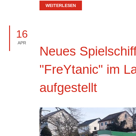
WEITERLESEN
16
APR
Neues Spielschif
"FreYtanic" im L
aufgestellt