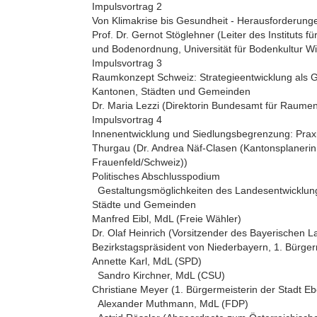
Impulsvortrag 2
Von Klimakrise bis Gesundheit - Herausforderun
Prof. Dr. Gernot Stöglehner (Leiter des Instituts
und Bodenordnung, Universität für Bodenkultur W
Impulsvortrag 3
Raumkonzept Schweiz: Strategieentwicklung als 
Kantonen, Städten und Gemeinden
Dr. Maria Lezzi (Direktorin Bundesamt für Raumen
Impulsvortrag 4
Innenentwicklung und Siedlungsbegrenzung: Pra
Thurgau (Dr. Andrea Näf-Clasen (Kantonsplaneri
Frauenfeld/Schweiz))
Politisches Abschlusspodium
Gestaltungsmöglichkeiten des Landesentwicklun
Städte und Gemeinden
Manfred Eibl, MdL (Freie Wähler)
Dr. Olaf Heinrich (Vorsitzender des Bayerischen 
Bezirkstagspräsident von Niederbayern, 1. Bürge
Annette Karl, MdL (SPD)
Sandro Kirchner, MdL (CSU)
Christiane Meyer (1. Bürgermeisterin der Stadt E
Alexander Muthmann, MdL (FDP)