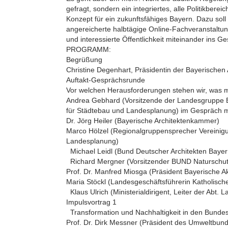
gefragt, sondern ein integriertes, alle Politikber
Konzept für ein zukunftsfähiges Bayern. Dazu soll 
angereicherte halbtägige Online-Fachveranstaltu
und interessierte Öffentlichkeit miteinander ins G
PROGRAMM:
Begrüßung
Christine Degenhart, Präsidentin der Bayerische
Auftakt-Gesprächsrunde
Vor welchen Herausforderungen stehen wir, was 
Andrea Gebhard (Vorsitzende der Landesgruppe 
für Städtebau und Landesplanung) im Gespräch m
Dr. Jörg Heiler (Bayerische Architektenkammer)
Marco Hölzel (Regionalgruppensprecher Vereinigun
Landesplanung)
Michael Leidl (Bund Deutscher Architekten Bayer
Richard Mergner (Vorsitzender BUND Naturschu
Prof. Dr. Manfred Miosga (Präsident Bayerische
Maria Stöckl (Landesgeschäftsführerin Katholis
Klaus Ulrich (Ministerialdirigent, Leiter der Abt
Impulsvortrag 1
Transformation und Nachhaltigkeit in den Bunde
Prof. Dr. Dirk Messner (Präsident des Umweltbu