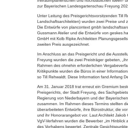
freiraumplanerischen und hochbaulichen Ideen- 
zur Bayerischen Landesgartenschau Freyung 202
Unter Leitung des Preisgerichtsvorsitzenden Till 
Landschaftsarchitekten) wurden zwei Preise und
Die Entwürfe von plancontext gmbh landschaftsarc
Gussmann Atelier und die Entwürfe von geskes.ha
GmbH mit Kolb Ripke Architekten Planungsgesell
zweiten Preis ausgezeichnet.
Im Anschluss an das Preisgericht und die Ausstell
Freyung wurden die zwei Preisträger gebeten, „ihr
Rahmen des ohnehin erforderlichen Vergabeverfah
Kritikpunkte wurden die Büros in einer Informationsr
so Till Rehwaldt. Diese Information fand Anfang 
Am 31. Januar 2018 trat erneut ein Gremium best
Preisgerichts, der Stadt Freyung, des Sachgebiet
Regierung von Niederbayern und der Bayerisch
zusammen. Im Rahmen dieses Termins stellten die
überarbeiteten Entwürfe, ihre Bürostruktur, die 
und ihr Honorarangebot vor. Laut Architekt Jakob 
VgV-Verfahren wurden die Bewerber „im Hinblick 
des Vorhabens bewertet. Zentrale Gesichtspunkte