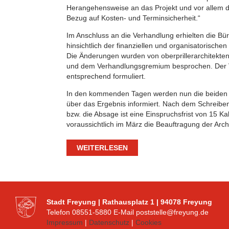
Herangehensweise an das Projekt und vor allem di
Bezug auf Kosten- und Terminsicherheit.“
Im Anschluss an die Verhandlung erhielten die Bür
hinsichtlich der finanziellen und organisatorische
Die Änderungen wurden von oberprillerarchitekten
und dem Verhandlungsgremium besprochen. Der 
entsprechend formuliert.
In den kommenden Tagen werden nun die beiden 
über das Ergebnis informiert. Nach dem Schreibe
bzw. die Absage ist eine Einspruchsfrist von 15 K
voraussichtlich im März die Beauftragung der Arch
WEITERLESEN
Stadt Freyung | Rathausplatz 1 | 94078 Freyung
Telefon 08551-5880 E-Mail poststelle@freyung.de
Impressum
|
Datenschutz
|
Cookies