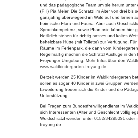
und das pädagogische Team um sie herum unter de
(FH) Pia Meier. Die Schratzl im Alter von drei bis 
ganzjährig überwiegend im Wald auf und lernen au
heimische Flora und Fauna. Aber auch Geschicklic
Sprachkompetenz, sowie Phantasie können hier gu
Natürlich stehen für richtig nasses und kaltes Wett
beheizbare Hütte (mit Toilette) zur Verfügung. Für
Räume im Ferienpark, die dann vom Kindergarten
Regelmäßig machen die Schratzl Ausflüge in den 
Freyunger Umgebung. Mehr Infos über den Waldki
www.waldkindergarten-freyung.de
Derzeit werden 25 Kinder im Waldkindergarten be
sollen es sogar 40 Kinder in zwei Gruppen werden.
Erweiterung freuen sich die Kinder und die Pädag
Unterstützung.
Bei Fragen zum Bundesfreiwilligendienst im Wald
sich Interessenten (Alter und Geschlecht völlig ega
Woidschratzl wenden unter 0152/34295091 oder 
freyung.de