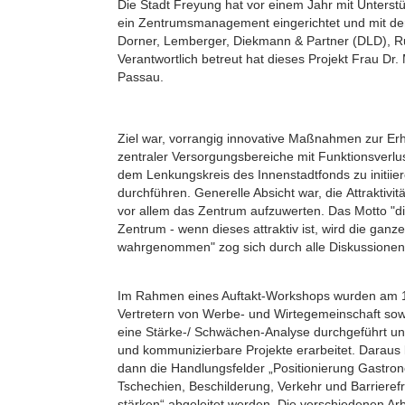
Die Stadt Freyung hat vor einem Jahr mit Unterst
ein Zentrumsmanagement eingerichtet und mit de
Dorner, Lemberger, Diekmann & Partner (DLD), Ru
Verantwortlich betreut hat dieses Projekt Frau D
Passau.
Ziel war, vorrangig innovative Maßnahmen zur Er
zentraler Versorgungsbereiche mit Funktionsverlu
dem Lenkungskreis des Innenstadtfonds zu initiier
durchführen. Generelle Absicht war, die Attraktivi
vor allem das Zentrum aufzuwerten. Das Motto "die
Zentrum - wenn dieses attraktiv ist, wird die ganze
wahrgenommen" zog sich durch alle Diskussionen
Im Rahmen eines Auftakt-Workshops wurden am 
Vertretern von Werbe- und Wirtegemeinschaft sowi
eine Stärke-/ Schwächen-Analyse durchgeführt und
und kommunizierbare Projekte erarbeitet. Daraus
dann die Handlungsfelder „Positionierung Gastro
Tschechien, Beschilderung, Verkehr und Barrierefre
stärken“ abgeleitet werden. Die verschiedenen Arb