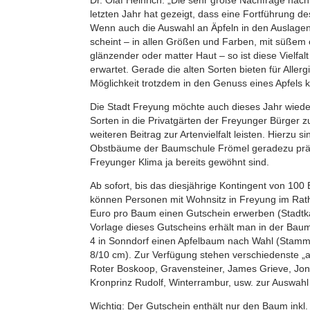
letzten Jahr hat gezeigt, dass eine Fortführung d
Wenn auch die Auswahl an Äpfeln in den Auslagen
scheint – in allen Größen und Farben, mit süße
glänzender oder matter Haut – so ist diese Vielfal
erwartet. Gerade die alten Sorten bieten für Aller
Möglichkeit trotzdem in den Genuss eines Apfels
Die Stadt Freyung möchte auch dieses Jahr wiede
Sorten in die Privatgärten der Freyunger Bürger 
weiteren Beitrag zur Artenvielfalt leisten. Hierzu 
Obstbäume der Baumschule Frömel geradezu präde
Freyunger Klima ja bereits gewöhnt sind.
Ab sofort, bis das diesjährige Kontingent von 100
können Personen mit Wohnsitz in Freyung im Rath
Euro pro Baum einen Gutschein erwerben (Stadtk
Vorlage dieses Gutscheins erhält man in der Ba
4 in Sonndorf einen Apfelbaum nach Wahl (St
8/10 cm). Zur Verfügung stehen verschiedenste „al
Roter Boskoop, Gravensteiner, James Grieve, Jon
Kronprinz Rudolf, Winterrambur, usw. zur Auswahl 
Wichtig: Der Gutschein enthält nur den Baum inkl. 