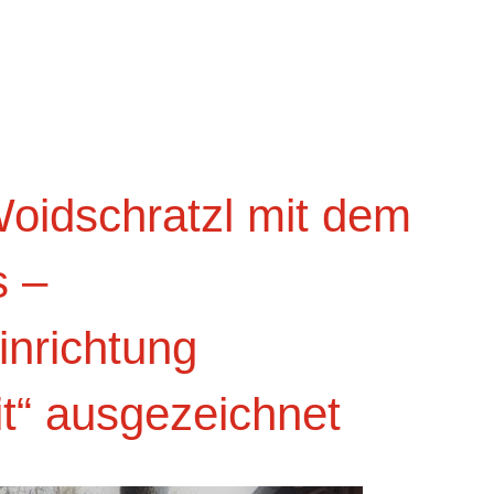
Woidschratzl mit dem
s –
inrichtung
it“ ausgezeichnet