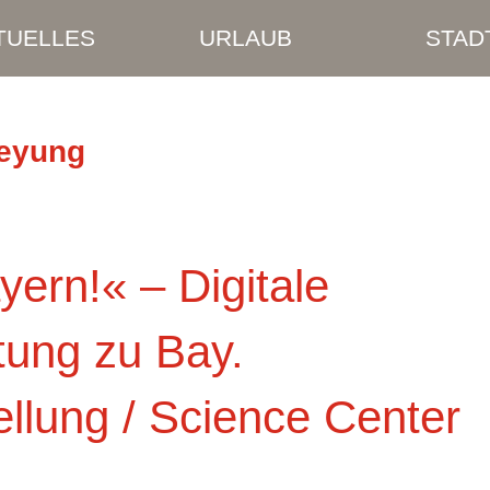
TUELLES
URLAUB
STAD
reyung
yern!« – Digitale
tung zu Bay.
llung / Science Center