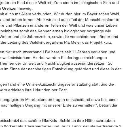
 jeder ein Kind dieser Welt ist. Zum einen im biologischen Sinn und
n Grenzen hinweg.
somit auch mit Allem verbunden. Wir dürfen hier im Bayerischen Wald
- und lieben lernen. Aber wir sind auch Teil der Menschheitsfamilie
iere und Pflanzen in anderen Teilen der Welt und was unser Leben
t beinhaltet somit das Kennenlernen biologischer Vorgänge wie
etter und die Jahreszeiten, sowie die verschiedenen Länder und
 die Leitung des Waldkindergartens Pia Meier das Projekt kurz.
hen Naturschutzverband LBV bereits seit 11 Jahren verliehen und
mweltministerium. Hierbei werden Kindertageseinrichtungen
n Themen der Umwelt und Nachhaltigkeit auseinandersetzen. So
 im Sinne der nachhaltigen Entwicklung gefördert und diese in der
gen fand eine Online-Auszeichnungsveranstaltung statt und die
ern erhielten ihre Urkunden per Post.
en engagierten Mitarbeitenden tragen entscheidend dazu bei, einer
achhaltigen Umgang mit unserer Erde zu vermitteln“, betont die
g.
idschratzl das schöne ÖkoKids- Schild an ihre Hütte schrauben.
an Wirkert als Trägervertreter und Heinz Lang, der stellvertretende 2.