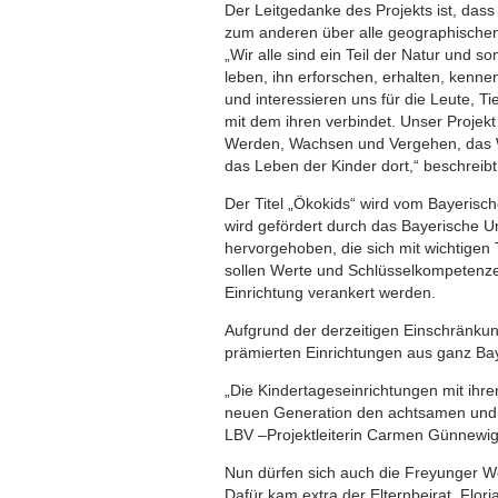
Der Leitgedanke des Projekts ist, dass
zum anderen über alle geographische
„Wir alle sind ein Teil der Natur und 
leben, ihn erforschen, erhalten, kennen
und interessieren uns für die Leute, T
mit dem ihren verbindet. Unser Projek
Werden, Wachsen und Vergehen, das W
das Leben der Kinder dort,“ beschreibt
Der Titel „Ökokids“ wird vom Bayerisc
wird gefördert durch das Bayerische U
hervorgehoben, die sich mit wichtige
sollen Werte und Schlüsselkompetenzen
Einrichtung verankert werden.
Aufgrund der derzeitigen Einschränkun
prämierten Einrichtungen aus ganz Bay
„Die Kindertageseinrichtungen mit ihr
neuen Generation den achtsamen und n
LBV –Projektleiterin Carmen Günnewi
Nun dürfen sich auch die Freyunger Wo
Dafür kam extra der Elternbeirat, Flori