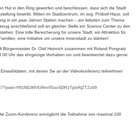
en Hut in den Ring geworfen und beschlossen, dass sich die Stadt
ellung bewirbt. Mitten im Stadtzentrum, im sog. Pröbstl-Haus, soll
ng in ein paar Jahren Station machen – am liebsten zum Thema
enug anschließend soll an gleicher Stelle ein Science Center zu den
hen. Eine tolle Bereicherung für unsere Stadt, ein Attraktion für
amilien, eine Initiative um unsere Innenstadt zu stärken!
tellt Bürgermeister Dr. Olaf Heinrich zusammen mit Roland Pongratz
00 Uhr das ehrgeizige Vorhaben vor und beantwortet dazu gerne
die Einwahldaten, mit denen Sie an der Videokonferenz teilnehmen
96087?pwd=Yi91N0JMVGRmVGsvSDR1TjdxRjZTZz09
. Die Zoom-Konferenz ermöglicht die Teilnahme von maximal 100