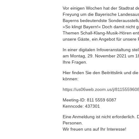
Vor einigen Wochen hat der Stadtrat d
Freyung um die Bayerische Landesausst
Bayerns bedeutendste Sonderausstellu
»So klingt Bayern!« Doch damit nicht g
Themen Schall-Klang-Musik-Hören entste
unsere Gäste, ein Angebot für unsere F
In einer digitalen Infoveranstaltung s
am Montag, 29. November 2021 um 18.
Ihre Fragen.
Hier finden Sie den Beitrittslink und 
können:
https://us06web.zoom.us/j/811555
Meeting-ID: 811 5559 6087
Kenncode: 437301
Eine Anmeldung ist nicht erforderlich
Personen.
Wir freuen uns auf Ihr Interesse!