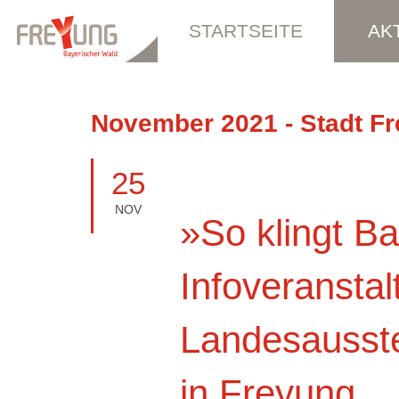
STARTSEITE
AK
November 2021 - Stadt F
25
NOV
»So klingt Ba
Infoveranstal
Landesausste
in Freyung