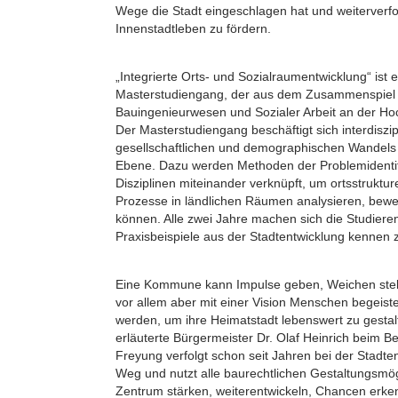
Wege die Stadt eingeschlagen hat und weiterverfol
Innenstadtleben zu fördern.
„Integrierte Orts- und Sozialraumentwicklung“ ist ei
Masterstudiengang, der aus dem Zusammenspiel d
Bauingenieurwesen und Sozialer Arbeit an der Hoc
Der Masterstudiengang beschäftigt sich interdiszi
gesellschaftlichen und demographischen Wandels a
Ebene. Dazu werden Methoden der Problemidentif
Disziplinen miteinander verknüpft, um ortsstruktur
Prozesse in ländlichen Räumen analysieren, bewer
können. Alle zwei Jahre machen sich die Studier
Praxisbeispiele aus der Stadtentwicklung kennen z
Eine Kommune kann Impulse geben, Weichen stell
vor allem aber mit einer Vision Menschen begeister
werden, um ihre Heimatstadt lebenswert zu gestal
erläuterte Bürgermeister Dr. Olaf Heinrich beim 
Freyung verfolgt schon seit Jahren bei der Stadt
Weg und nutzt alle baurechtlichen Gestaltungsmög
Zentrum stärken, weiterentwickeln, Chancen er