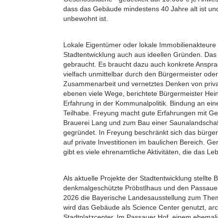
dass das Gebäude mindestens 40 Jahre alt ist und
unbewohnt ist.
Lokale Eigentümer oder lokale Immobilienakteure 
Stadtentwicklung auch aus ideellen Gründen. Das h
gebraucht. Es braucht dazu auch konkrete Ansprac
vielfach unmittelbar durch den Bürgermeister oder
Zusammenarbeit und vernetztes Denken von privat
ebenen viele Wege, berichtete Bürgermeister Hein
Erfahrung in der Kommunalpolitik. Bindung an ein
Teilhabe. Freyung macht gute Erfahrungen mit G
Brauerei Lang und zum Bau einer Saunalandscha
gegründet. In Freyung beschränkt sich das bürger
auf private Investitionen im baulichen Bereich. Ge
gibt es viele ehrenamtliche Aktivitäten, die das Le
Als aktuelle Projekte der Stadtentwicklung stellte
denkmalgeschützte Pröbstlhaus und den Passauer 
2026 die Bayerische Landesausstellung zum Them
wird das Gebäude als Science Center genutzt, ar
Stadtplatzcenter. Im Passauer Hof, einem ehemal