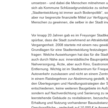
umsetzen - und dabei die Menschen mitnehmen un
sich als Kommune Schlüsselgrundstücke zu sicher
„Stadtentwicklung ist immer auch Bodenpolitik“, 
aber nur begrenzte finanzielle Mittel zur Verfügung
Menschen zu gewinnen, die selber in der Stadt inv
Vor knapp 20 Jahren gab es im Freyunger Stadtk
spürbar, dass die Stadt zunehmend an Attraktivität v
Vergangenheit. 2008 startete mit einem neu gewäh
Grundlagen für eine Stadtentwicklung festzulegen
fragen: Welche Auswirkungen hat das für die Stadt
auch durch Nähe aus: innerstädtische Bauprojekt
Nahversorgung, Ärzte, aber auch Kino, Gastronomie
Entfernung. Wichtig ist im Stadtzentrum für Freq
Autoverkehr zuzulassen und nicht an einem Zentr
in einem Ratsbegehren zur Abstimmung gestellt, b
den Überlegungen und Handlungsstrategien der St
entschiedenen, keine weiteren Baugebiete im Auß
sondern auf Nachverdichtung und Sanierung zu s
leerstehende Gebäude zu revitalisieren, bezuschus
Erhaltung und Nutzung vorhandener Bausubstanz 
Geschossfläche - gedeckelt auf 10.000 € je Anwe