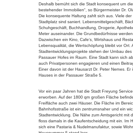
Deshalb bemüht sich die Stadt konsequent um die
bestehender Immobilien“, so Bürgermeister Dr. Ola
Die konsequente Haltung zahlt sich aus. Viele d
Stadtplatz sind saniert. Lebensmittelgeschäft, Bäc
Schuhgeschäft, Buchhandlung, Drogerie, Apothek
Meter auseinander. Die Grundbedürfnisse werden
Dazwischen ein Kino, Cafe‘s, Wirtshaus und Restau
Lebensqualität, die Wertschöpfung bleibt vor Ort. 
Stadtentwicklungsprojekte stehen der Umbau des
Passauer Hofes im Raum. Eine Stadt kann sich ab
auch Privatpersonen engagieren und einen Beitrag
Einer davon ist der Hausarzt Dr. Peter Nemes. Er
Hauses in der Passauer Straße 5.
Vor ein paar Jahren hat die Stadt Freyung Servi
erworben. Auf der 1800 qm großen Fläche befind
Freifläche auch zwei Häuser. Die Fläche im Bere
Bahnhofsstraße ist ein zentrumsnaher und ein wich
Stadtentwicklung. Die Nähe zum Amtsgericht mit d
floss damals in die Kaufentscheidung mit ein. Im
sich eine Pastaria & Nudelmanufaktur, sowie Woh
Hausnummer 5 stand leer.