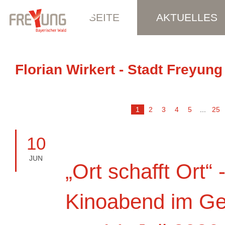
STARTSEITE
AKTUELLES
Florian Wirkert - Stadt Freyung
1
2
3
4
5
...
25
10
JUN
„Ort schafft Ort“ 
Kinoabend im G