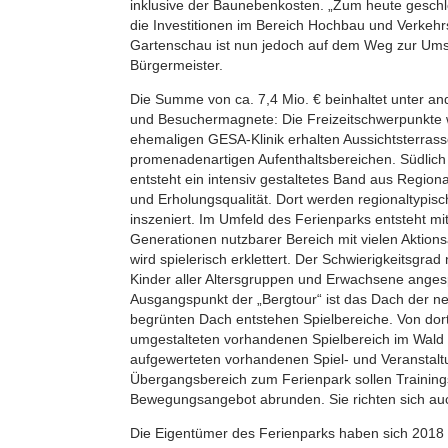
inklusive der Baunebenkosten. „Zum heute gesc
die Investitionen im Bereich Hochbau und Verkeh
Gartenschau ist nun jedoch auf dem Weg zur Ums
Bürgermeister.
Die Summe von ca. 7,4 Mio. € beinhaltet unter
und Besuchermagnete: Die Freizeitschwerpunkte w
ehemaligen GESA-Klinik erhalten Aussichtsterras
promenadenartigen Aufenthaltsbereichen. Südlich 
entsteht ein intensiv gestaltetes Band aus Regiona
und Erholungsqualität. Dort werden regionaltypis
inszeniert. Im Umfeld des Ferienparks entsteht mit
Generationen nutzbarer Bereich mit vielen Aktio
wird spielerisch erklettert. Der Schwierigkeitsgrad
Kinder aller Altersgruppen und Erwachsene ange
Ausgangspunkt der „Bergtour“ ist das Dach der n
begrünten Dach entstehen Spielbereiche. Von dor
umgestalteten vorhandenen Spielbereich im Wald u
aufgewerteten vorhandenen Spiel- und Veranstalt
Übergangsbereich zum Ferienpark sollen Training
Bewegungsangebot abrunden. Sie richten sich a
Die Eigentümer des Ferienparks haben sich 2018 m