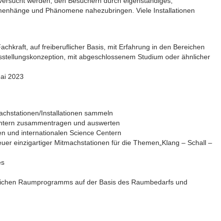
versucht werden, den Besuchern durch eigenständiges,
menhänge und Phänomene nahezubringen. Viele Installationen
chkraft, auf freiberuflicher Basis, mit Erfahrung in den Bereichen
usstellungskonzeption, mit abgeschlossenem Studium oder ähnlicher
Mai 2023
achstationen/Installationen sammeln
ntern zusammentragen und auswerten
n und internationalen Science Centern
er einzigartiger Mitmachstationen für die Themen„Klang – Schall –
es
glichen Raumprogramms auf der Basis des Raumbedarfs und