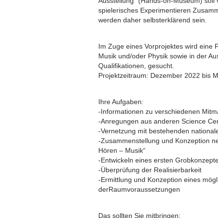
Ausstellung“ (Hands-on-Museum) soll 
spielerisches Experimentieren Zusam
werden daher selbsterklärend sein.
Im Zuge eines Vorprojektes wird eine Fa
Musik und/oder Physik sowie in der A
Qualifikationen, gesucht.
Projektzeitraum: Dezember 2022 bis 
Ihre Aufgaben:
-Informationen zu verschiedenen Mitm
-Anregungen aus anderen Science Ce
-Vernetzung mit bestehenden nationale
-Zusammenstellung und Konzeption neu
Hören – Musik“
-Entwickeln eines ersten Grobkonzept
-Überprüfung der Realisierbarkeit
-Ermittlung und Konzeption eines mö
derRaumvoraussetzungen
Das sollten Sie mitbringen: