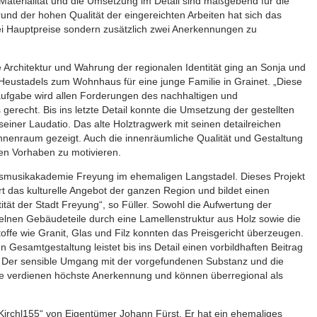
Materialität und die Umsetzung im Detail sind maßgebend für die
grund der hohen Qualität der eingereichten Arbeiten hat sich das
wei Hauptpreise sondern zusätzlich zwei Anerkennungen zu
 Architektur und Wahrung der regionalen Identität ging an Sonja und
Heustadels zum Wohnhaus für eine junge Familie in Grainet. „Diese
ufgabe wird allen Forderungen des nachhaltigen und
erecht. Bis ins letzte Detail konnte die Umsetzung der gestellten
einer Laudatio. Das alte Holztragwerk mit seinen detailreichen
nnenraum gezeigt. Auch die innenräumliche Qualität und Gestaltung
en Vorhaben zu motivieren.
lksmusikakademie Freyung im ehemaligen Langstadel. Dieses Projekt
ert das kulturelle Angebot der ganzen Region und bildet einen
tität der Stadt Freyung“, so Füller. Sowohl die Aufwertung der
lnen Gebäudeteile durch eine Lamellenstruktur aus Holz sowie die
offe wie Granit, Glas und Filz konnten das Preisgericht überzeugen.
n Gesamtgestaltung leistet bis ins Detail einen vorbildhaften Beitrag
r. Der sensible Umgang mit der vorgefundenen Substanz und die
me verdienen höchste Anerkennung und können überregional als
„Kirchl155“ von Eigentümer Johann Fürst. Er hat ein ehemaliges