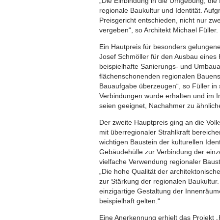
„Die Einbindung in die Umgebung, die 
regionale Baukultur und Identität. Auf
Preisgericht entschieden, nicht nur z
vergeben“, so Architekt Michael Füller.
Ein Hautpreis für besonders gelungene
Josef Schmöller für den Ausbau eines 
beispielhafte Sanierungs- und Umbaua
flächenschonenden regionalen Bauens g
Bauaufgabe überzeugen“, so Füller in s
Verbindungen wurde erhalten und im I
seien geeignet, Nachahmer zu ähnlich
Der zweite Hauptpreis ging an die Vo
mit überregionaler Strahlkraft bereich
wichtigen Baustein der kulturellen Iden
Gebäudehülle zur Verbindung der einze
vielfache Verwendung regionaler Baust
„Die hohe Qualität der architektonische
zur Stärkung der regionalen Baukultu
einzigartige Gestaltung der Innenräu
beispielhaft gelten.“
Eine Anerkennung erhielt das Projekt 