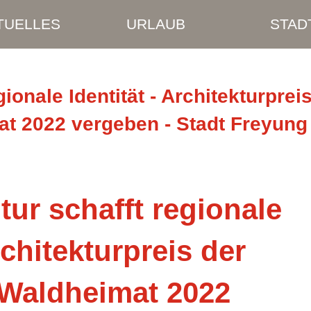
TUELLES
URLAUB
STAD
ionale Identität - Architekturprei
at 2022 vergeben - Stadt Freyung
ur schafft regionale
rchitekturpreis der
 Waldheimat 2022