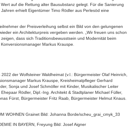
 Wert auf die Rettung alter Bausubstanz gelegt. Für die Sanierung
 Jahren erhielt Eigentümer Timo Rödler aus Perlesöd eine
eilnehmer der Preisverleihung selbst ein Bild von den gelungenen
ieder ein Architekturpreis vergeben werden. „Wir freuen uns schon
zeigen, dass sich Traditionsbewusstsein und Modernität beim
so Konversionsmanager Markus Krauspe.
is 2022 der Wolfsteiner Waldheimat (v.l.: Bürgermeister Olaf Heinrich,
sionsmanager Markus Krauspe, Kreisheimatpfleger Gerhard
er, Sonja und Josef Schmöller mit Kinder, Musikalischer Leiter
epaar Rödler, Dipl.-Ing. Architekt & Stadtplaner Michael Füller,
onas Fürst, Bürgermeister Fritz Raab, Bürgermeister Helmut Knaus.
ZUM WOHNEN Grainet Bild: Johanna Borde/scheu_grai_cmyk_33
EMIE IN BAYERN, Freyung Bild: Josef Aigner