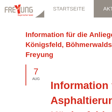
STARTSEITE
AK
Information für die Anlie
Königsfeld, Böhmerwaldst
Freyung
7
AUG
Information 
Asphaltieru