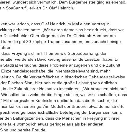
rmieren, wundert sich vermutlich. Dem Bürgermeister ging es ebenso.
in Spaßanruf“, erklärt Dr. Olaf Heinrich.
en war jedoch, dass Olaf Heinrich im Mai einen Vortrag in
klung gehalten hatte. „Wir waren damals so beeindruckt, dass wir
der Dinkelsbühler Oberbürgermeister Dr. Christoph Hammer am
rt kam die gut 30-köpfige Truppe zusammen, um zunächst einige
fahren.
t, dass Freyung sich mit Themen wie Sterbeüberhang, der
e älter werdenden Bevölkerung auseinanderzusetzen habe. Er
m Stadtrat versuche, diese Probleme anzugehen und die Zukunft
ei Einzelhandelsgeschäfte, die innenstadtrelevant sind, mehr
einrich. Da die Verkaufsflächen in historischen Gebäuden teilweise
der Flächen Sinn. Hier hob er die große Leistung von örtlichen
, in die Zukunft ihrer Heimat zu investieren. „Wir brauchen nicht auf
Wir sollten uns vielmehr die Frage stellen, wie wir es schaffen, dass
.“ Mit energischem Kopfnicken quittierten das die Besucher, die
t hier konkret einbringe. Am Modell der Brauerei etwa demonstrierte
reich eine genossenschaftliche Beteiligung der Bürger sein kann.
r den Ballungszentren, dass die Menschen in Freyung mit ihrer
dite falle womöglich etwas geringer aus als bei anderen
Sinn und bereite Freude.