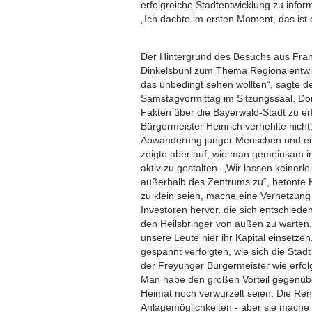
erfolgreiche Stadtentwicklung zu info
„Ich dachte im ersten Moment, das ist e
Der Hintergrund des Besuchs aus Frank
Dinkelsbühl zum Thema Regionalentwic
das unbedingt sehen wollten“, sagte 
Samstagvormittag im Sitzungssaal. Do
Fakten über die Bayerwald-Stadt zu er
Bürgermeister Heinrich verhehlte nich
Abwanderung junger Menschen und ein
zeigte aber auf, wie man gemeinsam i
aktiv zu gestalten. „Wir lassen keinerl
außerhalb des Zentrums zu“, betonte H
zu klein seien, mache eine Vernetzung 
Investoren hervor, die sich entschieden
den Heilsbringer von außen zu warten. 
unsere Leute hier ihr Kapital einsetzen
gespannt verfolgten, wie sich die Stad
der Freyunger Bürgermeister wie erfolg
Man habe den großen Vorteil gegenübe
Heimat noch verwurzelt seien. Die Ren
Anlagemöglichkeiten - aber sie mache 