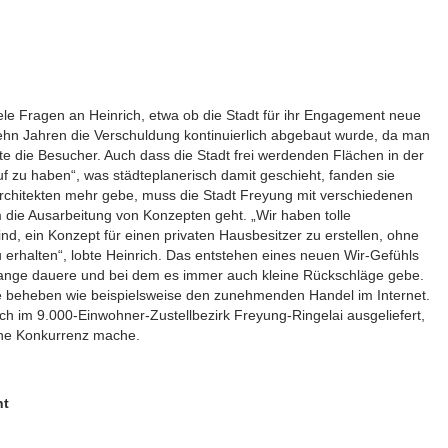
ele Fragen an Heinrich, etwa ob die Stadt für ihr Engagement neue
hn Jahren die Verschuldung kontinuierlich abgebaut wurde, da man
te die Besucher. Auch dass die Stadt frei werdenden Flächen in der
f zu haben“, was städteplanerisch damit geschieht, fanden sie
Architekten mehr gebe, muss die Stadt Freyung mit verschiedenen
ie Ausarbeitung von Konzepten geht. „Wir haben tolle
ind, ein Konzept für einen privaten Hausbesitzer zu erstellen, ohne
u erhalten“, lobte Heinrich. Das entstehen eines neuen Wir-Gefühls
r lange dauere und bei dem es immer auch kleine Rückschläge gebe.
 beheben wie beispielsweise den zunehmenden Handel im Internet.
ch im 9.000-Einwohner-Zustellbezirk Freyung-Ringelai ausgeliefert,
iche Konkurrenz mache.
nt