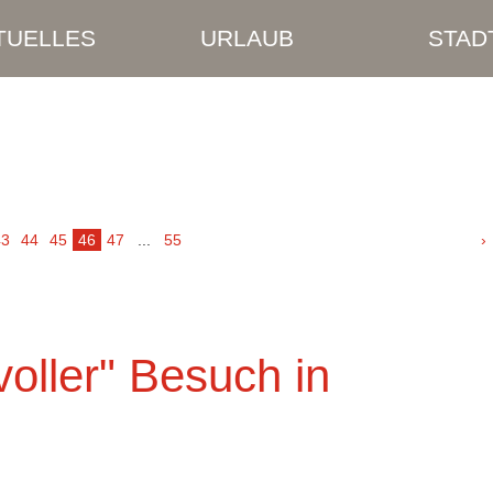
TUELLES
URLAUB
STAD
43
44
45
46
47
...
55
›
oller" Besuch in