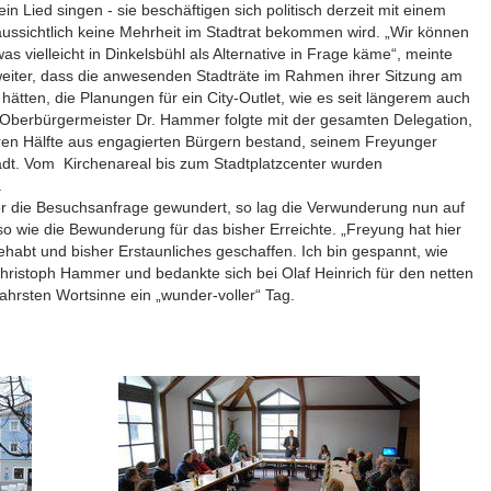
n Lied singen - sie beschäftigen sich politisch derzeit mit einem
aussichtlich keine Mehrheit im Stadtrat bekommen wird. „Wir können
as vielleicht in Dinkelsbühl als Alternative in Frage käme“, meinte
weiter, dass die anwesenden Stadträte im Rahmen ihrer Sitzung am
ätten, die Planungen für ein City-Outlet, wie es seit längerem auch
n. Oberbürgermeister Dr. Hammer folgte mit der gesamten Delegation,
eren Hälfte aus engagierten Bürgern bestand, seinem Freyunger
dt. Vom Kirchenareal bis zum Stadtplatzcenter wurden
.
er die Besuchsanfrage gewundert, so lag die Verwunderung nun auf
so wie die Bewunderung für das bisher Erreichte. „Freyung hat hier
ehabt und bisher Erstaunliches geschaffen. Ich bin gespannt, wie
 Christoph Hammer und bedankte sich bei Olaf Heinrich für den netten
ahrsten Wortsinne ein „wunder-voller“ Tag.