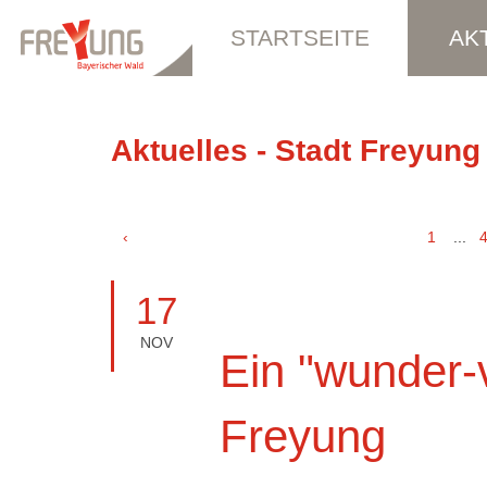
STARTSEITE
AK
Aktuelles - Stadt Freyung
‹
1
...
17
NOV
Ein "wunder-v
Freyung